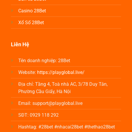
Casino 28Bet
Xổ Số 28Bet
Liên Hệ
Tên doanh nghiệp: 28Bet
Website:
https://playglobal.live/
Địa chỉ: Tầng 4, Toà nhà AC, 3/78 Duy Tân,
Phường Cầu Giấy, Hà Nội
Email:
support@playglobal.live
SĐT: 0929 118 292
Hashtag: #28bet #nhacai28bet #thethao28bet