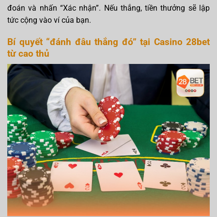
đoán và nhấn “Xác nhận”. Nếu thắng, tiền thưởng sẽ lập
tức cộng vào ví của bạn.
Bí quyết “đánh đâu thắng đó” tại Casino 28bet
từ cao thủ