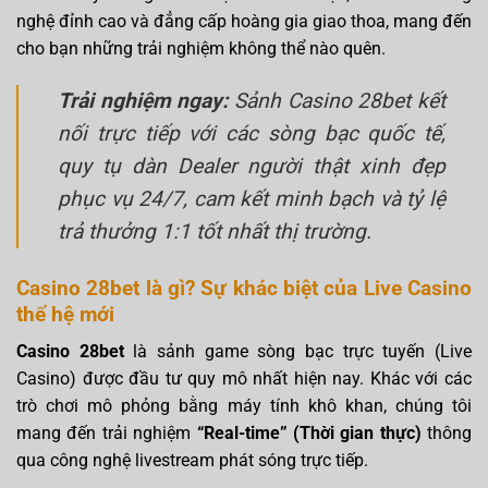
nghệ đỉnh cao và đẳng cấp hoàng gia giao thoa, mang đến
cho bạn những trải nghiệm không thể nào quên.
Trải nghiệm ngay:
Sảnh Casino 28bet kết
nối trực tiếp với các sòng bạc quốc tế,
quy tụ dàn Dealer người thật xinh đẹp
phục vụ 24/7, cam kết minh bạch và tỷ lệ
trả thưởng 1:1 tốt nhất thị trường.
Casino 28bet là gì? Sự khác biệt của Live Casino
thế hệ mới
Casino 28bet
là sảnh game sòng bạc trực tuyến (Live
Casino) được đầu tư quy mô nhất hiện nay. Khác với các
trò chơi mô phỏng bằng máy tính khô khan, chúng tôi
mang đến trải nghiệm
“Real-time” (Thời gian thực)
thông
qua công nghệ livestream phát sóng trực tiếp.