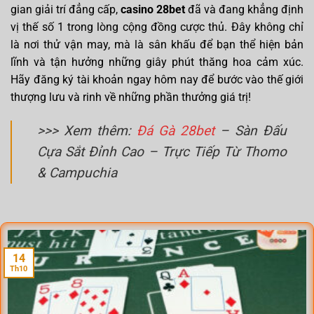
gian giải trí đẳng cấp,
casino 28bet
đã và đang khẳng định
vị thế số 1 trong lòng cộng đồng cược thủ. Đây không chỉ
là nơi thử vận may, mà là sân khấu để bạn thể hiện bản
lĩnh và tận hưởng những giây phút thăng hoa cảm xúc.
Hãy đăng ký tài khoản ngay hôm nay để bước vào thế giới
thượng lưu và rinh về những phần thưởng giá trị!
>>> Xem thêm:
Đá Gà 28bet
– Sàn Đấu
Cựa Sắt Đỉnh Cao – Trực Tiếp Từ Thomo
& Campuchia
14
Th10