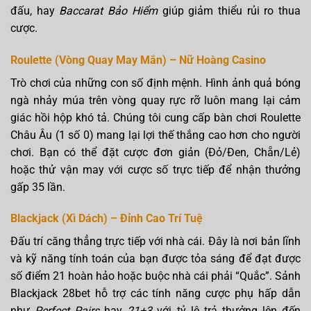
đấu, hay
Baccarat Bảo Hiểm
giúp giảm thiểu rủi ro thua
cược.
Roulette (Vòng Quay May Mắn) – Nữ Hoàng Casino
Trò chơi của những con số định mệnh. Hình ảnh quả bóng
ngà nhảy múa trên vòng quay rực rỡ luôn mang lại cảm
giác hồi hộp khó tả. Chúng tôi cung cấp bàn chơi Roulette
Châu Âu (1 số 0) mang lại lợi thế thắng cao hơn cho người
chơi. Bạn có thể đặt cược đơn giản (Đỏ/Đen, Chẵn/Lẻ)
hoặc thử vận may với cược số trực tiếp để nhận thưởng
gấp 35 lần.
Blackjack (Xì Dách) – Đỉnh Cao Trí Tuệ
Đấu trí căng thẳng trực tiếp với nhà cái. Đây là nơi bản lĩnh
và kỹ năng tính toán của bạn được tỏa sáng để đạt được
số điểm 21 hoàn hảo hoặc buộc nhà cái phải “Quắc”. Sảnh
Blackjack 28bet hỗ trợ các tính năng cược phụ hấp dẫn
như
Perfect Pairs
hay
21+3
với tỷ lệ trả thưởng lên đến