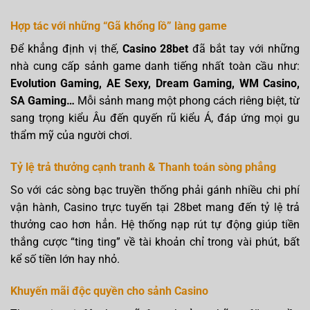
Hợp tác với những “Gã khổng lồ” làng game
Để khẳng định vị thế,
Casino 28bet
đã bắt tay với những
nhà cung cấp sảnh game danh tiếng nhất toàn cầu như:
Evolution Gaming, AE Sexy, Dream Gaming, WM Casino,
SA Gaming…
Mỗi sảnh mang một phong cách riêng biệt, từ
sang trọng kiểu Âu đến quyến rũ kiểu Á, đáp ứng mọi gu
thẩm mỹ của người chơi.
Tỷ lệ trả thưởng cạnh tranh & Thanh toán sòng phẳng
So với các sòng bạc truyền thống phải gánh nhiều chi phí
vận hành, Casino trực tuyến tại 28bet mang đến tỷ lệ trả
thưởng cao hơn hẳn. Hệ thống nạp rút tự động giúp tiền
thắng cược “ting ting” về tài khoản chỉ trong vài phút, bất
kể số tiền lớn hay nhỏ.
Khuyến mãi độc quyền cho sảnh Casino