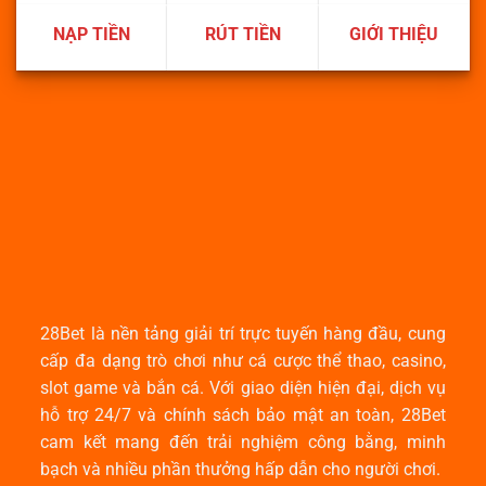
NẠP TIỀN
RÚT TIỀN
GIỚI THIỆU
28Bet
là nền tảng giải trí trực tuyến hàng đầu, cung
cấp đa dạng trò chơi như cá cược thể thao, casino,
slot game và bắn cá. Với giao diện hiện đại, dịch vụ
hỗ trợ 24/7 và chính sách bảo mật an toàn, 28Bet
cam kết mang đến trải nghiệm công bằng, minh
bạch và nhiều phần thưởng hấp dẫn cho người chơi.