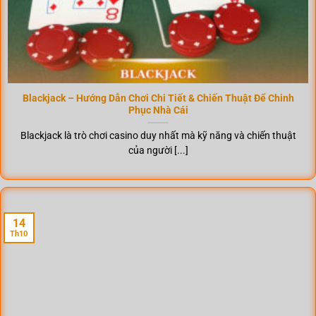
Blackjack – Hướng Dẫn Chơi Chi Tiết & Chiến Thuật Để Chinh
Phục Nhà Cái
Blackjack là trò chơi casino duy nhất mà kỹ năng và chiến thuật
của người [...]
14
Th10