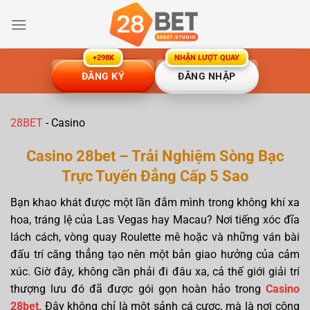
Bỏ
qua
nội
dung
ĐĂNG KÝ
ĐĂNG NHẬP
28BET
-
Casino
Casino 28bet – Trải Nghiệm Sòng Bạc
Trực Tuyến Đẳng Cấp 5 Sao
Bạn khao khát được một lần đắm mình trong không khí xa
hoa, tráng lệ của Las Vegas hay Macau? Nơi tiếng xóc đĩa
lách cách, vòng quay Roulette mê hoặc và những ván bài
đấu trí căng thẳng tạo nên một bản giao hưởng của cảm
xúc. Giờ đây, không cần phải đi đâu xa, cả thế giới giải trí
thượng lưu đó đã được gói gọn hoàn hảo trong
Casino
28bet
. Đây không chỉ là một sảnh cá cược, mà là nơi công