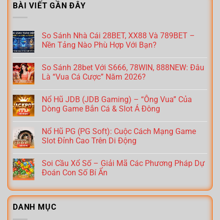
BÀI VIẾT GẦN ĐÂY
So Sánh Nhà Cái 28BET, XX88 Và 789BET –
Nền Tảng Nào Phù Hợp Với Bạn?
So Sánh 28bet Với S666, 78WIN, 888NEW: Đâu
Là “Vua Cá Cược” Năm 2026?
Nổ Hũ JDB (JDB Gaming) – “Ông Vua” Của
Dòng Game Bắn Cá & Slot Á Đông
Nổ Hũ PG (PG Soft): Cuộc Cách Mạng Game
Slot Đỉnh Cao Trên Di Động
Soi Cầu Xổ Số – Giải Mã Các Phương Pháp Dự
Đoán Con Số Bí Ẩn
DANH MỤC