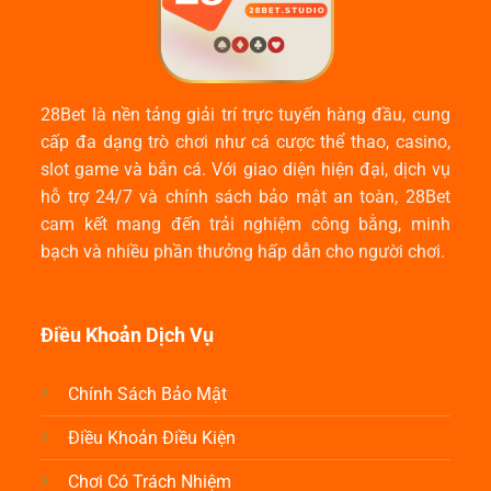
28Bet
là nền tảng giải trí trực tuyến hàng đầu, cung
cấp đa dạng trò chơi như cá cược thể thao, casino,
slot game và bắn cá. Với giao diện hiện đại, dịch vụ
hỗ trợ 24/7 và chính sách bảo mật an toàn, 28Bet
cam kết mang đến trải nghiệm công bằng, minh
bạch và nhiều phần thưởng hấp dẫn cho người chơi.
Điều Khoản Dịch Vụ
Chính Sách Bảo Mật
Điều Khoản Điều Kiện
Chơi Có Trách Nhiệm