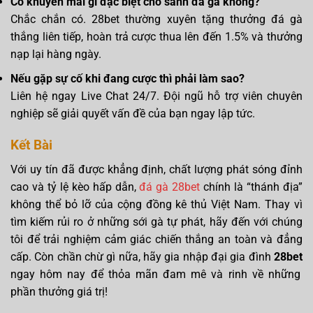
Có khuyến mãi gì đặc biệt cho sảnh đá gà không?
Chắc chắn có. 28bet thường xuyên tặng thưởng đá gà
thắng liên tiếp, hoàn trả cược thua lên đến 1.5% và thưởng
nạp lại hàng ngày.
Nếu gặp sự cố khi đang cược thì phải làm sao?
Liên hệ ngay Live Chat 24/7. Đội ngũ hỗ trợ viên chuyên
nghiệp sẽ giải quyết vấn đề của bạn ngay lập tức.
Kết Bài
Với uy tín đã được khẳng định, chất lượng phát sóng đỉnh
cao và tỷ lệ kèo hấp dẫn,
đá gà 28bet
chính là “thánh địa”
không thể bỏ lỡ của cộng đồng kê thủ Việt Nam. Thay vì
tìm kiếm rủi ro ở những sới gà tự phát, hãy đến với chúng
tôi để trải nghiệm cảm giác chiến thắng an toàn và đẳng
cấp. Còn chần chừ gì nữa, hãy gia nhập đại gia đình
28bet
ngay hôm nay để thỏa mãn đam mê và rinh về những
phần thưởng giá trị!